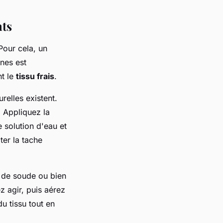
nts
Pour cela, un
nes est
nt le
tissu frais
.
relles existent.
. Appliquez la
 solution d'eau et
ter la tache
e de soude ou bien
z agir, puis aérez
u tissu tout en