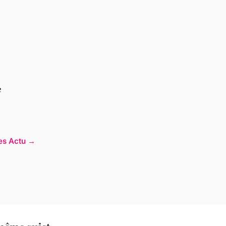
e
les Actu →