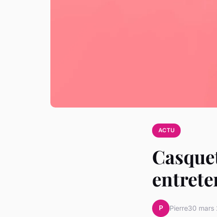
ACTU
Casque
entrete
P
Pierre
30 mars