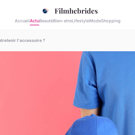
Filmhebrides
Accueil
Actu
Beauté
Bien-etre
Lifestyle
Mode
Shopping
retenir l'accessoire ?