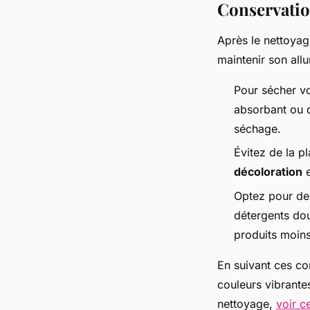
Conservation
Après le nettoyag
maintenir son allu
Pour sécher vo
absorbant ou d
séchage.
Évitez de la p
décoloration
e
Optez pour d
détergents dou
produits moins
En suivant ces co
couleurs vibrantes
nettoyage,
voir c