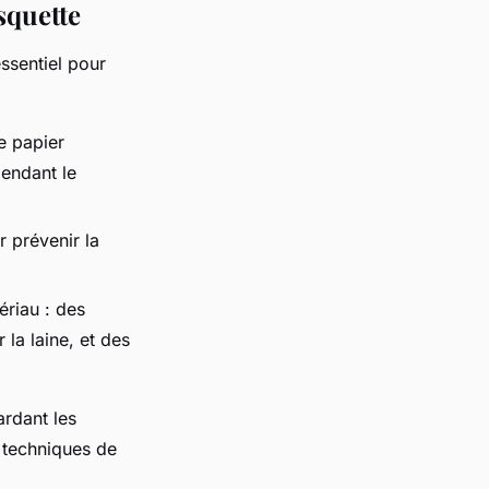
squette
ssentiel pour
e papier
pendant le
r prévenir la
riau : des
la laine, et des
ardant les
t techniques de