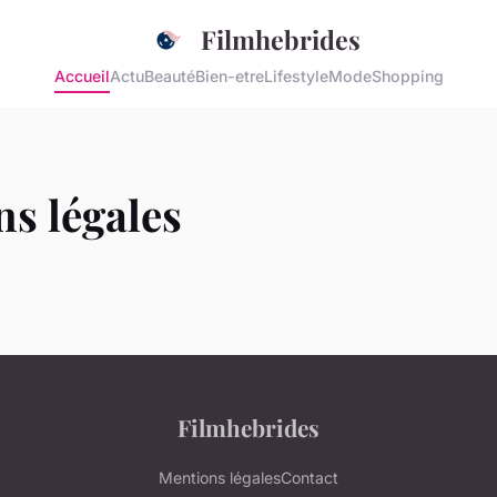
Filmhebrides
Accueil
Actu
Beauté
Bien-etre
Lifestyle
Mode
Shopping
s légales
Filmhebrides
Mentions légales
Contact