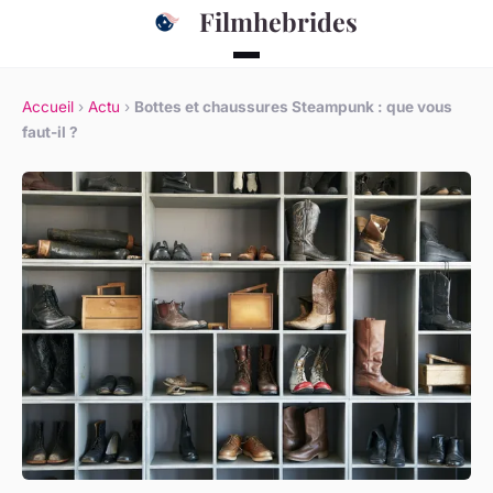
Filmhebrides
Accueil
›
Actu
›
Bottes et chaussures Steampunk : que vous
faut-il ?